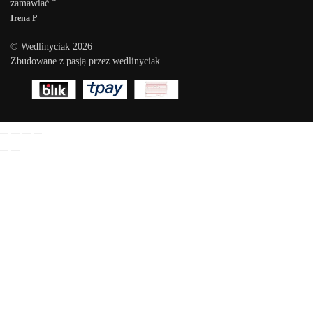
zamawiać.”
Irena P
© Wedlinyciak 2026
Zbudowane z pasją przez wedlinyciak