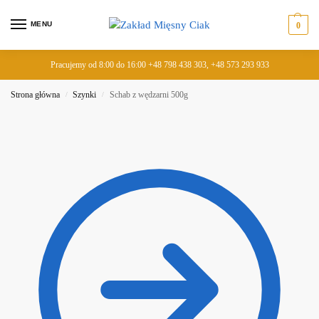
MENU
0
Pracujemy od 8:00 do 16:00 +48 798 438 303, +48 573 293 933
Strona główna
Szynki
Schab z wędzarni 500g
/
/