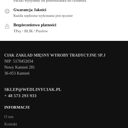
Paczki wysyłamy od poniedziałku do czwartku
Gwarancja Jakości
Każda wędzona wykonana jest ręcznie
Bezpieczeństwo płatności
TPay / BLIK / Przelew
CIAK ZAKŁAD MIĘSNY WYROBY TRADYCYJNE SP.J
NIP: 5170452034
Nowy Kamień 281
36-053 Kamień
SKLEP@WEDLINYCIAK.PL
+ 48 573 293 933
INFORMACJE
O nas
Kontakt