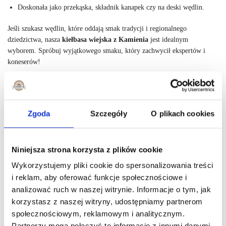
Doskonała jako przekąska, składnik kanapek czy na deski wędlin.
Jeśli szukasz wędlin, które oddają smak tradycji i regionalnego
dziedzictwa, nasza
kiełbasa wiejska z Kamienia
jest idealnym
wyborem. Spróbuj wyjątkowego smaku, który zachwycił ekspertów i
koneserów!
Kup teraz i poznaj smak prawdziwej kiełbasy wiejskiej!
Zgoda
Szczegóły
O plikach cookies
Składniki:
mięso wieprzowe (schab, karkówka, szynka, boczek) , sól
kłodawska, przyprawy naturalne (pieprz, czosnek), ekstrakty z ziół,
cukier.
Niniejsza strona korzysta z plików cookie
W związku z tym, że na zakładzie jest używany azotyn sodu, w
Wykorzystujemy pliki cookie do spersonalizowania treści
asortymencie mogą znajdować się śladowe ilości
i reklam, aby oferować funkcje społecznościowe i
analizować ruch w naszej witrynie. Informacje o tym, jak
Kiełbasa w naturalnym jelicie wieprzowym.
korzystasz z naszej witryny, udostępniamy partnerom
społecznościowym, reklamowym i analitycznym.
Partnerzy mogą połączyć te informacje z innymi danymi