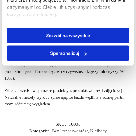
Data ważności:
minimum 2 tygodnie od daty wysyłki (w zależności od
otrzymanymi od Ciebie lub uzyskanymi podczas
numeru partii; na każdym wysłanym produkcie znajduje się etykieta z
korzystania z ich usług.
datą ważności)
Warunki przechowywania:
Przechowywać w temperaturze od +2℃ do
Zezwól na wszystkie
+8℃. Dopuszcza się przechowywanie do 20℃, max. do 8 godzin
Waga i wygląd produktów
Spersonalizuj
Podana przy Produkcie waga jest orientacyjna. Cena dotyczy sztuki
produktu – produkt może być w rzeczywistości lżejszy lub cięższy (+/-
10%).
Zdjęcia przedstawiają nasze produkty z produktowej sesji zdjęciowej.
Naturalne metody wyrobu sprawiają, że każda wędlina z różnej partii
może różnić się wyglądem.
SKU:
10006
Kategorie:
Bez konserwantów
,
Kiełbasy