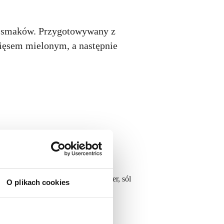
h smaków. Przygotowywany z
ięsem mielonym, a następnie
owy), ekstrakty ziół i przypraw, cukier,
sól
O plikach cookies