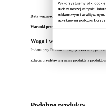
Wykorzystujemy pliki cookie 
ruch w naszej witrynie. Inf
reklamowym i analitycznym. 
Data ważności:
minimum 2 tygodnie od daty wysył
uzyskanymi podczas korzysta
Warunki przechowywania:
Przechowywać w tem
Waga i wygląd produktów
Podana przy Produkcie waga jest orientacyjna. Ce
Zdjęcia przedstawiają nasze produkty z produktow
Podobne produkty