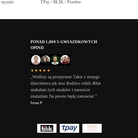
 ręcznie
TPay / BLIK / Przelew
PONAD 1,000 5-GWIAZDKOWYCH
OPINII
★★★★★
„Wedliny są przepyszne.Takie z mojego
dzieciństwa jak moi Rodzice robili.40lat
szukałam tych smaków i nareszcie
znalazłam.Na pewno będę zamawiać.”
Irena P