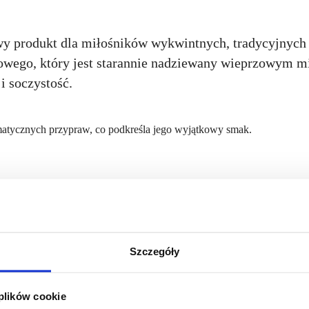
y produkt dla miłośników wykwintnych, tradycyjnyc
zowego, który jest starannie nadziewany wieprzowym m
i soczystość.
matycznych przypraw, co podkreśla jego wyjątkowy smak.
:
boki, wyrazisty smak.
ce z własnej hodowli.
nnik grochowy,czosnek,
przyprawy naturalne (ziele angielskie, liść laur
Szczegóły
 plików cookie