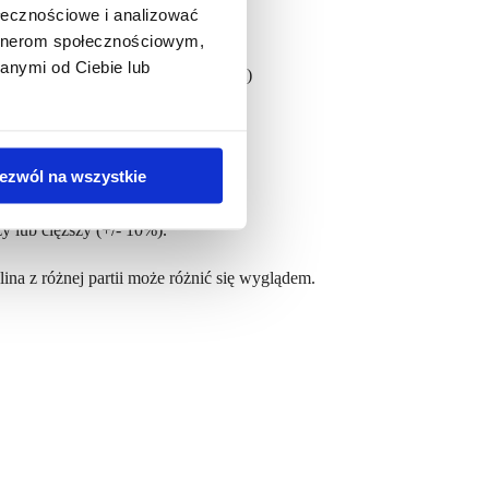
ołecznościowe i analizować
artnerom społecznościowym,
anymi od Ciebie lub
jduje się etykieta z datą ważności)
 max. do 8 godzin
ezwól na wszystkie
y lub cięższy (+/- 10%).
ina z różnej partii może różnić się wyglądem.