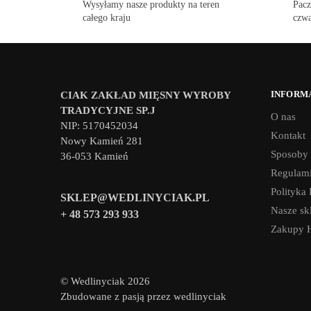
Wysyłamy nasze produkty na teren
Pacz
całego kraju
czwa
INFORM
CIAK ZAKŁAD MIĘSNY WYROBY
TRADYCYJNE SP.J
O nas
NIP: 5170452034
Kontakt
Nowy Kamień 281
Sposoby 
36-053 Kamień
Regulami
Polityka
SKLEP@WEDLINYCIAK.PL
Nasze sk
+ 48 573 293 933
Zakupy 
© Wedlinyciak 2026
Zbudowane z pasją przez wedlinyciak