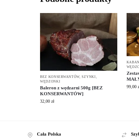
KABA
WĘDZ
Zesta
BEZ KONSERWANTÓW
,
SZYNKI
,
MAŁY 
WĘDZONKI
99,00
Baleron z wędzarni 500g [BEZ
KONSERWANTÓW]
32,00
zł
Cała Polska
Szy