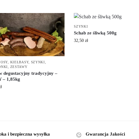
SZYNKI
Schab ze śliwką 500g
32,50
zł
NOSY
,
KIEŁBASY
,
SZYNKI
,
ONKI
,
ZESTAWY
w degustacyjny tradycyjny –
– 1,85kg
zł
bka i bezpieczna wysyłka
Gwarancja Jakości