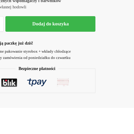
ucznych wspomagaczy i barwników
własnej hodowli
Dodaj do koszyka
 paczkę już dziś!
ne pakowanie styrobox + wkłady chłodzące
 zamówienia od poniedziałku do czwartku
Bezpieczne płatności