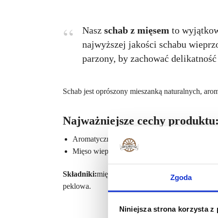
Nasz
schab z mięsem
to wyjątkow
najwyższej jakości schabu wiepr
parzony, by zachować delikatność 
Schab jest oprószony mieszanką naturalnych, aro
Najważniejsze cechy produktu
Aromatyczna mieszanka przypraw zapewnia głę
Mięso wieprzowe najwyższej jakości, pochodzą
Składniki:
mięso wieprzowe, sól kłodawska, bło
Zgoda
peklowa.
Niniejsza strona korzysta z