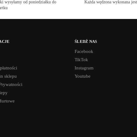
ki wysyłamy od poniedziałku do
Każda wędzona wykonana jest
rtku
ACJE
ŚLEDŹ NAS
Facebook
TikTok
płatności
Instagram
n sklepu
Youtube
 Prywatności
lepy
Hurtowe