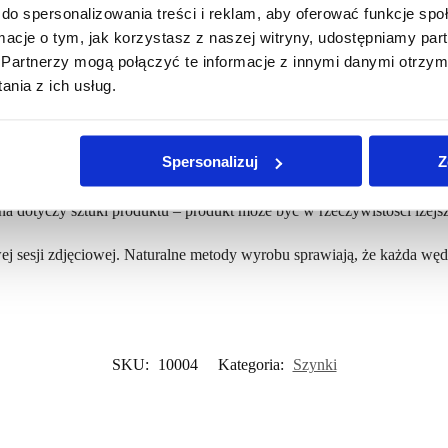
do spersonalizowania treści i reklam, aby oferować funkcje sp
ormacje o tym, jak korzystasz z naszej witryny, udostępniamy p
Partnerzy mogą połączyć te informacje z innymi danymi otrzym
ki (w zależności od numeru partii; na każdym wysłanym produkcie zna
nia z ich usług.
peraturze od +2℃ do +8℃. Dopuszcza się przechowywanie do 20℃,
Spersonalizuj
Z
na dotyczy sztuki produktu – produkt może być w rzeczywistości lżejsz
ej sesji zdjęciowej. Naturalne metody wyrobu sprawiają, że każda wędl
SKU:
10004
Kategoria:
Szynki