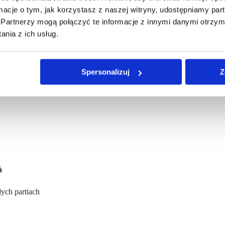
ormacje o tym, jak korzystasz z naszej witryny, udostępniamy p
turalnie tłusty, sycący i pozbawiony zbędnych dodatków. Świetnie spra
Partnerzy mogą połączyć te informacje z innymi danymi otrzym
jak pierogi, kluski, ziemniaki czy kasza.
nia z ich usług.
Spersonalizuj
Z
łuszczu
ń
ych partiach