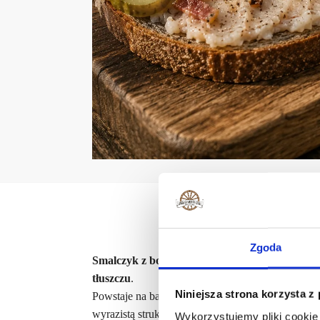
Zgoda
Smalczyk z boczkiem i skwarkami
to klasyczny,
tłuszczu
.
Niniejsza strona korzysta z
Powstaje na bazie smalcu wieprzowego, do któr
wyrazistą strukturę.
Wykorzystujemy pliki cookie 