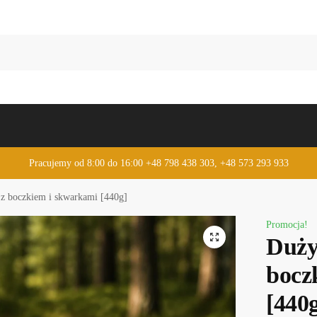
Pracujemy od 8:00 do 16:00 +48 798 438 303, +48 573 293 933
z boczkiem i skwarkami [440g]
Promocja!
Duży
bocz
[440