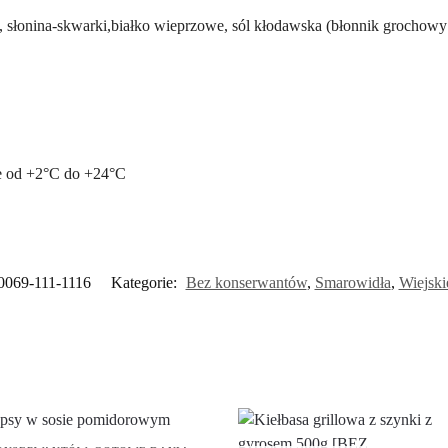
słonina-skwarki,białko wieprzowe, sól kłodawska (błonnik grochowy i
e od +2°C do +24°C
0069-111-1116
Kategorie:
Bez konserwantów
,
Smarowidła
,
Wiejsk