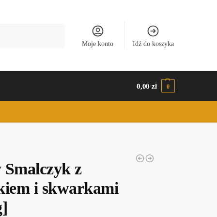
Szukaj
Moje konto
Idź do koszyka
0,00
zł
0
 Smalczyk z
kiem i skwarkami
g]