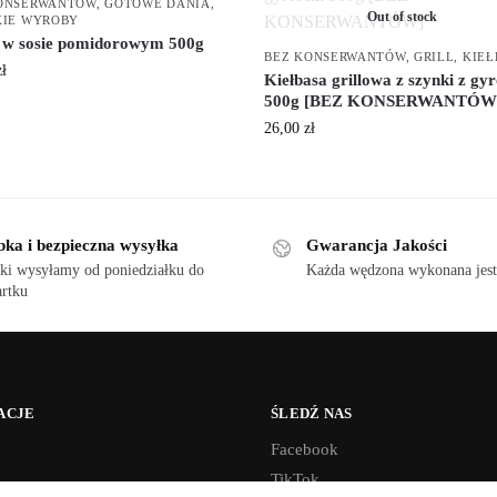
ONSERWANTÓW
,
GOTOWE DANIA
,
Out of stock
KIE WYROBY
 w sosie pomidorowym 500g
BEZ KONSERWANTÓW
,
GRILL
,
KIEŁ
zł
Kiełbasa grillowa z szynki z gy
500g [BEZ KONSERWANTÓW
26,00
zł
bka i bezpieczna wysyłka
Gwarancja Jakości
ki wysyłamy od poniedziałku do
Każda wędzona wykonana jest
rtku
ACJE
ŚLEDŹ NAS
Facebook
TikTok