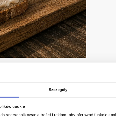
Opis
Szczegóły
 wiejski wyrób, przygotowany z myślą o osobach, które cenią
konkret
 plików cookie
ego dodajemy
kawałki naszego wędzonego boczku oraz skwarki
, dzi
do spersonalizowania treści i reklam, aby oferować funkcje sp