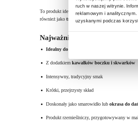
ruch w naszej witrynie. Inf
To produkt idealny dla osób na
diecie KETO
– na
reklamowym i analitycznym. 
również jako
tradycyjna okrasa
do potraw takich 
uzyskanymi podczas korzysta
Najważniejsze cechy produktu
Idealny do diety KETO
– wysoka zawartość t
Z dodatkiem
kawałków boczku i skwarków
Intensywny, tradycyjny smak
Krótki, przejrzysty skład
Doskonały jako smarowidło lub
okrasa do da
Produkt rzemieślniczy, przygotowywany w mał