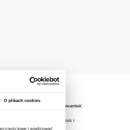
O plikach cookies
ny smak, prosty skład i wysoką zawartość
ęki czemu ma intensywny, głęboki smak i
ołecznościowe i analizować