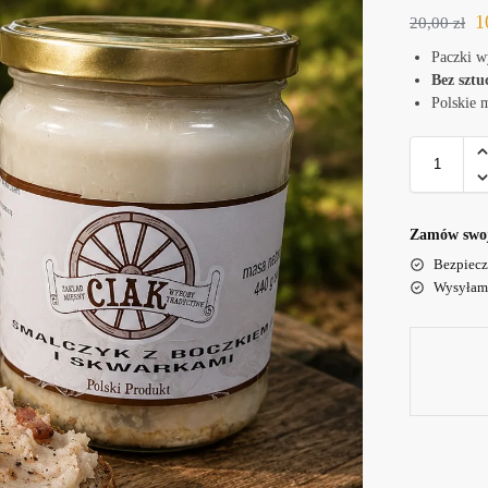
1
20,00
zł
Paczki w
Bez szt
Polskie 
Zamów swoją
Bezpiecz
Wysyłamy