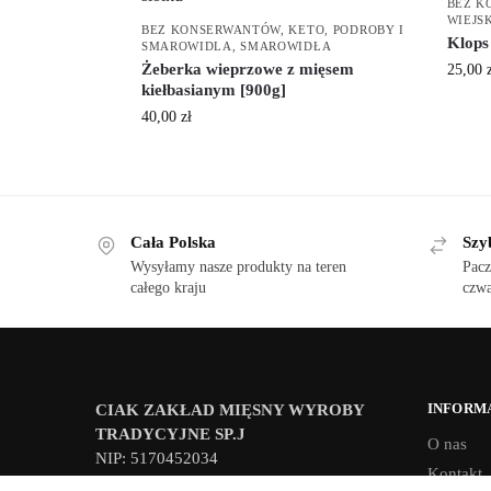
BEZ K
WIEJS
BEZ KONSERWANTÓW
,
KETO
,
PODROBY I
Klops
SMAROWIDLA
,
SMAROWIDŁA
Żeberka wieprzowe z mięsem
25,00
kiełbasianym [900g]
40,00
zł
Cała Polska
Szy
Wysyłamy nasze produkty na teren
Pacz
całego kraju
czwa
INFORM
CIAK ZAKŁAD MIĘSNY WYROBY
TRADYCYJNE SP.J
O nas
NIP: 5170452034
Kontakt
Nowy Kamień 281